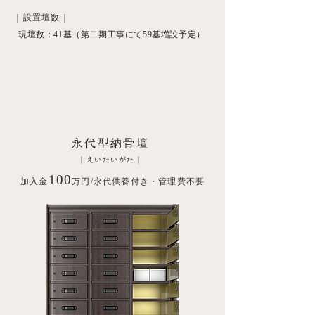
｜
設置壇数
｜
現壇数：41基（第二期工事にて59基増設予定）
永代型納骨壇
｜えいたいがた｜
100
加入金
万円/永代供養付き・管理費不要