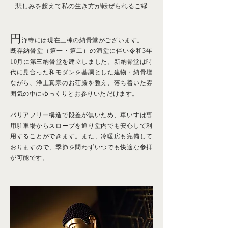
悲しみを超えて私の生き方が転ぜられるご縁
円
浄寺には現在三棟の納骨堂がございます。
既存納骨堂（第一・第二）の満堂に伴い令和3年
10月に第三納骨堂を建立しました。新納骨堂は時
代に見合った和モダンを基調とした建物・納骨壇
ながら、浄土真宗のお荘厳を整え、落ち着いた雰
囲気の中にゆっくりと
お参りいただけます。
バリアフリー構造で段差が無いため、車いすは専
用駐車場からスロープを通り堂内でも安心して利
用することができます。
また、冷暖房も完備して
おりますので、季節を問わずいつでも快適な参拝
が可能です。