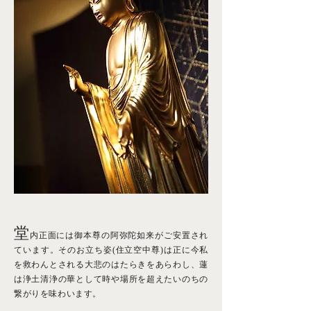
堂
内正面には御本尊の阿弥陀如来がご安置され
ています。そのお立ち姿(住立空中尊)は正に今私
を救わんとされる大悲のはたらきをあらわし、蓮
は浄土清浄の華として時や場所を超えたいのちの
繋がりを味わいます。