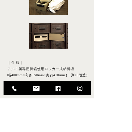
｜仕様｜
アルミ製専用骨箱使用ロッカー式納骨壇
幅400mm×高さ150mm×奥行450mm
(一列10段造)
｜
設置壇数
｜
現壇数：50基（第二期工事にて50基増設予定）