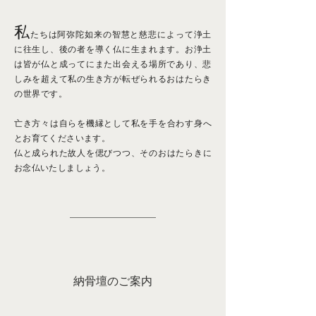
私
たちは阿弥陀如来の智慧と慈悲によって浄土
に往生し、後の者を導く仏に生まれます。お浄土
は皆が仏と成ってにまた出会える場所であり、悲
しみを超えて私の生き方が転ぜられるおはたらき
の世界です。
亡き方々は自らを機縁として私を手を合わす身へ
とお育てくださいます。
仏と成られた故人を偲びつつ、そのおはたらきに
お念仏いたしましょう。
納骨壇のご案内